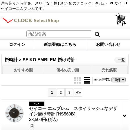
満ち足りた時間を、さりげなく愉しむためのクロック、それが
PCサイト
セイコーエムブレムです。
ログイン
新規登録はこちら
お問い合わせ
掛時計 > SEIKO EMBLEM 掛け時計
一覧
おすすめ順
価格の安い順
売れ筋順
表示件数
:
1
2
3
次
»
セイコー エムブレム スタイリッシュなデザ
イン掛け時計
[HS560B]
38,500円
(税込)
[0]