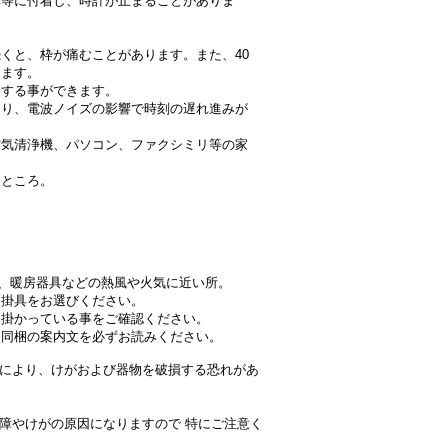
車等に付着し、時計が止まることがありま
くと、枠が痛むことがあります。また、40
ります。
用する事ができます。
たり、電波ノイズの影響で時刻の遅れ進みが
空気清浄機、パソコン、ファクシミリ等の家
るところ。
外、暖房器具などの熱風や火気に近い所。
る掛具をお選びください。
く掛かっている事をご確認ください。
に同梱の案内文を必ずお読みください。
により、けがおよび器物を破損する恐れがあ
障やけがの原因になりますので 特にご注意く