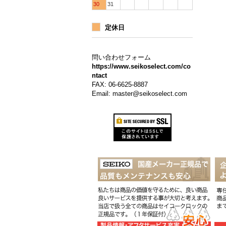
30
31
定休日
問い合わせフォーム
https://www.seikoselect.com/co
ntact
FAX: 06-6625-8887
Email: master@seikoselect.com