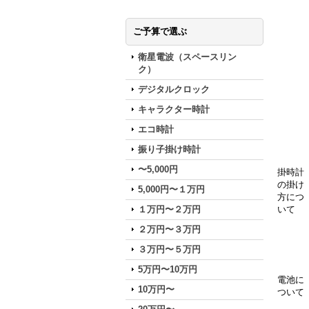
ご予算で選ぶ
衛星電波（スペースリン
ク）
デジタルクロック
キャラクター時計
エコ時計
振り子掛け時計
〜5,000円
掛時計
の掛け
5,000円〜１万円
方につ
１万円〜２万円
いて
２万円〜３万円
３万円〜５万円
5万円〜10万円
電池に
10万円〜
ついて