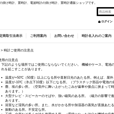
の掛け時計、置時計、電波時計の掛け時計、置時計通販ショップです。
ログイン
定商取引法表示
ご利用案内
お問い合わせ
時計名入れのご案内
>
時計ご使用の注意点
使用の注意点
下記のような場所ではご使用にならないでください。 機械やケース、電池
れを起こすことがあります。
温度が+50℃（50度）以上になる所や直射日光のあたる所。例えば、屋
温度が-10℃（氷点下10度）以下になる所。（プラスチック部品や電池
塵、埃の多い所。（空気中に舞い上がったごみが歯車や接点に挟まって
あります。）
大型テレビ・スピーカーのそばや、強い磁気のある所。（磁力の影響で
あります。
浴室など湿気の多い所。また、水がかかる所や加湿器の蒸気が直接あた
振動のある所。不安定な所。