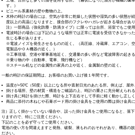
工場、台所など多くの油を使用する所。（霧状になった油分が機械の歯
す。）
ビニール系素材の壁や敷物の上。
木枠の時計の場合には、空気が非常に乾燥した状態や湿気の多い状態が続
度以上の高温になりますと、接合部のフクレやハガレが起きる場合があ
注）一部商品（強化防塵・防滴タイプ）に限っては台所、浴室でもご使
電波時計の場合には下記のような場所では正常に電波を受信できなかっ
生じる事があります。
※電波ノイズを発生させるものの近く。（高圧線、冷蔵庫、エアコン、
電製品やＯＡ機器の近く。）
※工事現場、空港や軍事基地近く、交通量の多い所など電波障害の起き
※乗り物の中（自動車、電車、飛行機など）
※スチール机などの金属性の家具の上や近く、金属製の壁の近く。
一般の時計の保証期間は、お客様のお買い上げ後１年間です。
温度が+50℃（50度）以上になる所や直射日光のあたる所。例えば、屋
掛ける場所、壁の材質・構造をご確認の上、時計の重さに充分耐えられ
掛け具に時計を掛けた際、時計を上下左右そして手前に軽く動かし正し
商品に添付の木ねじや石膏ボード用の掛け金具をご使用の際は掛け金具
注）正しく掛かっていない場合や、誤った掛け金具をご使用になると、落下
りますので、特にご注意ください。
下記のことを必ず守ってご使用ください。
電池の使い方を間違えますと発熱、破裂、液もれのおそれがあり、機器の故
ださい。