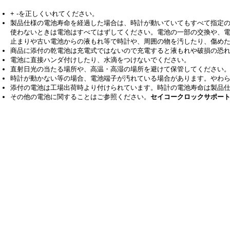
+ -を正しくいれてください。
製品仕様の電池寿命を経過した場合は、時計が動いていてもすべて指定
使わないときは電池はすべてはずしてください。電池の一部の交換や、
止まりや古い電池からの液もれ等で時計や、周囲の物を汚したり、傷め
商品に添付の乾電池は充電式ではないので充電すると液もれや破損の恐
電池に直接ハンダ付けしたり、水滴をつけないでください。
直射日光の当たる場所や、高温・高湿の場所を避けて保管してください
時計が動かない等の場合、電池端子が汚れている場合があります。やわ
添付の電池は工場出荷時より付けられています。時計の電池寿命は製品
その他の電池に関することはご参照ください。
セイコークロックサポー