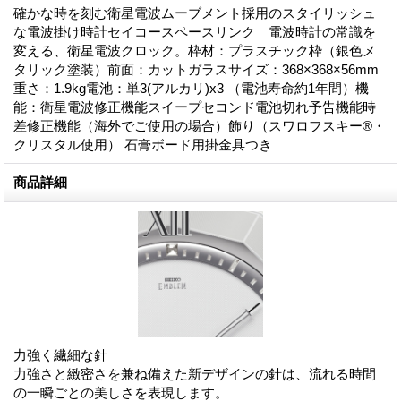
確かな時を刻む衛星電波ムーブメント採用のスタイリッシュ
な電波掛け時計セイコースペースリンク 電波時計の常識を
変える、衛星電波クロック。枠材：プラスチック枠（銀色メ
タリック塗装）前面：カットガラスサイズ：368×368×56mm
重さ：1.9kg電池：単3(アルカリ)x3 （電池寿命約1年間）機
能：衛星電波修正機能スイープセコンド電池切れ予告機能時
差修正機能（海外でご使用の場合）飾り（スワロフスキー®・
クリスタル使用） 石膏ボード用掛金具つき
商品詳細
力強く繊細な針
力強さと緻密さを兼ね備えた新デザインの針は、流れる時間
の一瞬ごとの美しさを表現します。