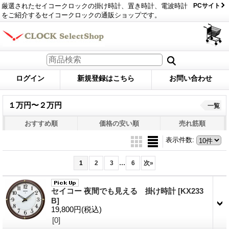
厳選されたセイコークロックの掛け時計、置き時計、電波時計
PCサイト
をご紹介するセイコークロックの通販ショップです。
ログイン
新規登録はこちら
お問い合わせ
１万円〜２万円
一覧
おすすめ順
価格の安い順
売れ筋順
表示件数
:
...
1
2
3
6
次
»
セイコー 夜間でも見える 掛け時計
[KX233
B]
19,800円
(税込)
[0]