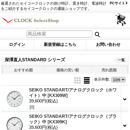
厳選されたセイコークロックの掛け時計、置き時計、電波時計
PCサイト
をご紹介するセイコークロックの通販ショップです。
ログイン
新規登録はこちら
お問い合わせ
深澤直人STANDARD シリーズ
一覧
おすすめ順
価格の安い順
売れ筋順
表示件数
:
SEIKO STANDART/アナログクロック（ホワ
イト）中
[KX309W]
39,600円
(税込)
[0]
SEIKO STANDART/アナログクロック（ブラ
ック）中
[KX309K]
39,600円
(税込)