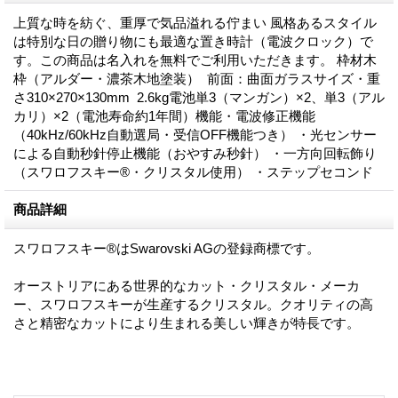
上質な時を紡ぐ、重厚で気品溢れる佇まい 風格あるスタイル
は特別な日の贈り物にも最適な置き時計（電波クロック）で
す。この商品は名入れを無料でご利用いただきます。 枠材木
枠（アルダー・濃茶木地塗装） 前面：曲面ガラスサイズ・重
さ310×270×130mm 2.6kg電池単3（マンガン）×2、単3（アル
カリ）×2（電池寿命約1年間）機能・電波修正機能
（40kHz/60kHz自動選局・受信OFF機能つき） ・光センサー
による自動秒針停止機能（おやすみ秒針） ・一方向回転飾り
（スワロフスキー®・クリスタル使用） ・ステップセコンド
商品詳細
スワロフスキー®はSwarovski AGの登録商標です。
オーストリアにある世界的なカット・クリスタル・メーカ
ー、スワロフスキーが生産するクリスタル。クオリティの高
さと精密なカットにより生まれる美しい輝きが特長です。